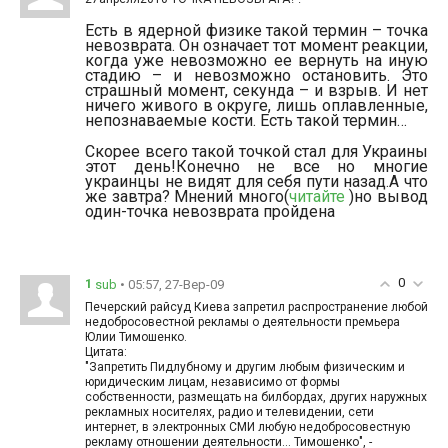
Есть в ядерной физике такой термин – точка
невозврата. Он означает тот момент реакции,
когда уже невозможно ее вернуть на иную
стадию – и невозможно остановить. Это
страшный момент, секунда – и взрыв. И нет
ничего живого в округе, лишь оплавленные,
непознаваемые кости. Есть такой термин…
Скорее всего такой точкой стал для Украины
этот день!Конечно не все но многие
украинцы не видят для себя пути назад.А что
же завтра? Мнений много(
читайте
)но вывод
один-точка невозврата пройдена
0
1
• 05:57, 27-Вер-09
sub
Печерский райсуд Киева запретил распространение любой
недобросовестной рекламы о деятельности премьера
Юлии Тимошенко.
Цитата:
"Запретить Пидлубному и другим любым физическим и
юридическим лицам, независимо от формы
собственности, размещать на билбордах, других наружных
рекламных носителях, радио и телевидении, сети
интернет, в электронных СМИ любую недобросовестную
рекламу отношении деятельности… Тимошенко", -