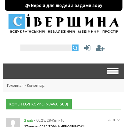
Версія для людей з вадами зору
Головная
›
Коментарі
КОМЕНТАРІ КОРИСТУВАЧА [SUB]
0
2
• 00:25, 28-Квіт-10
sub
27апреля2010-ТОЧКА НЕВОЗВРАТА? !