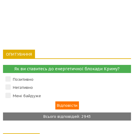
ОПИТУВАННЯ
Як ви ставитесь до енергетичної блокади Криму?
Позитивно
Негативно
Мені байдуже
Всього відповідей: 2943