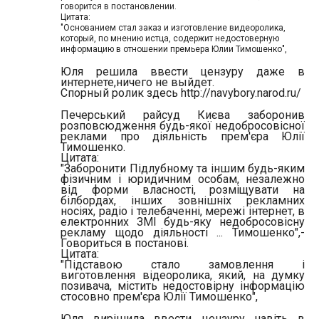
говорится в постановлении.
Цитата:
"Основанием стал заказ и изготовление видеоролика,
который, по мнению истца, содержит недостоверную
информацию в отношении премьера Юлии Тимошенко",
Юля решила ввести цензуру даже в
интернете,ничего не выйдет.
Спорный ролик здесь http://navybory.narod.ru/
Печерський райсуд Києва заборонив
розповсюдження будь-якої недобросовісної
реклами про діяльність прем'єра Юлії
Тимошенко.
Цитата:
"Заборонити Підлубному та іншим будь-яким
фізичним і юридичним особам, незалежно
від форми власності, розміщувати на
білбордах, інших зовнішніх рекламних
носіях, радіо і телебаченні, мережі інтернет, в
електронних ЗМІ будь-яку недобросовісну
рекламу щодо діяльності ... Тимошенко",-
Говориться в постанові.
Цитата:
"Підставою стало замовлення і
виготовлення відеоролика, який, на думку
позивача, містить недостовірну інформацію
стосовно прем'єра Юлії Тимошенко",
Юля вирішила ввести цензуру навіть в