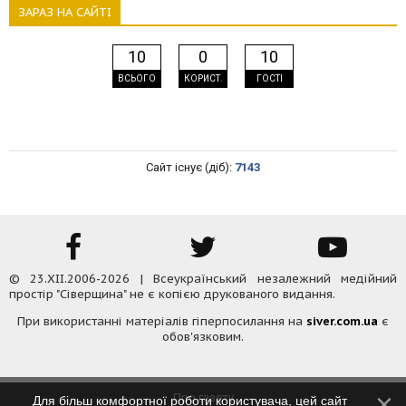
ЗАРАЗ НА САЙТІ
10
0
10
ВСЬОГО
КОРИСТ.
ГОСТІ
Сайт існує (діб):
7143
© 23.XII.2006-2026 | Всеукраїнський незалежний медійний
простір "Сіверщина" не є копією друкованого видання.
При використанні матеріалів гіперпосилання на
siver.com.ua
є
обов'язковим.
Про газету
Для більш комфортної роботи користувача, цей сайт