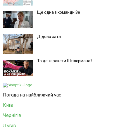
Ще одна з команди Зе
Дідова хата
То де ж ракети Штілєрмана?
Погода на найближчий час
Київ
Чернігів
Львів